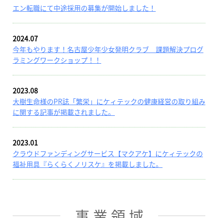
エン転職にて中途採用の募集が開始しました！
2024.07
今年もやります！名古屋少年少女発明クラブ 課題解決プログ
ラミングワークショップ！！
2023.08
大樹生命様のPR誌「繁栄」にケィテックの健康経営の取り組み
に関する記事が掲載されました。
2023.01
クラウドファンディングサービス【マクアケ】にケィテックの
福祉用具『らくらくノリスケ』を掲載しました。
事 業 領 域